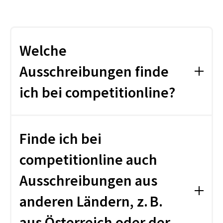
Welche
Ausschreibungen finde
ich bei competitionline?
Bei uns erhalten Sie eine umfassende
Marktübersicht. Dazu gehören:
Finde ich bei
alle EU-Ausschreibungen der Oberschwelle
competitionline auch
(sämtliche Verfahrensarten und alle
Wettbewerbe aus ganz Europa),
Ausschreibungen aus
zahlreiche Auftragschancen unterhalb der
Schwelle aus Deutschland,
anderen Ländern, z. B.
europaweite Awards.
aus Österreich oder der